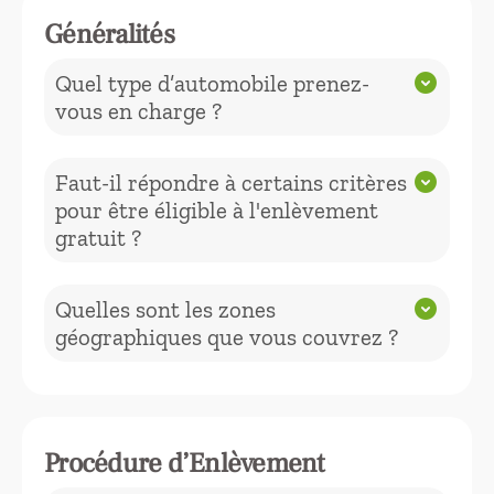
Généralités
Quel type d’automobile prenez-
expand_circle_down
vous en charge ?
Nous ne débarrassons pas
Faut-il répondre à certains critères
expand_circle_down
uniquement les autos, mais tout type
pour être éligible à l'enlèvement
de voitures, motos, camions,
gratuit ?
fourgonnettes, scooters, motos,
utilitaires et bien d'autres véhicules.
Non il n’y a pas de critère d’éligibilité,
Quelles sont les zones
expand_circle_down
nous enlevons tous les types de VHU.
géographiques que vous couvrez ?
Nous intervenons dans les villes de
loire atlantique 44
autour de :
Procédure d’Enlèvement
Chaumes-en-Retz (44005), Assérac