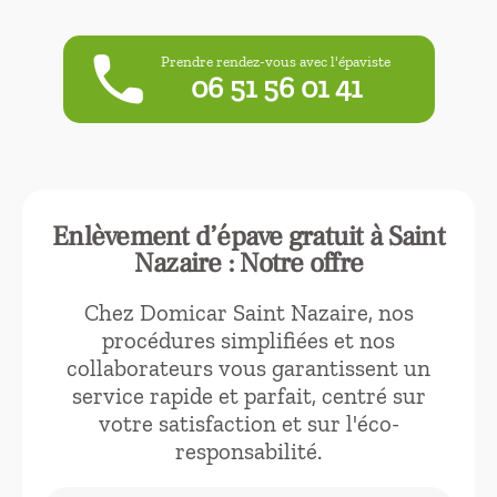
phone
Prendre rendez-vous avec l'épaviste
‭06 51 56 01 41‬
Enlèvement d’épave gratuit à Saint
Nazaire : Notre offre
Chez Domicar Saint Nazaire, nos
procédures simplifiées et nos
collaborateurs vous garantissent un
service rapide et parfait, centré sur
votre satisfaction et sur l'éco-
responsabilité.