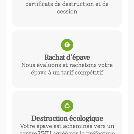
certificats de destruction et de
cession
paid
Rachat d’épave
Nous évaluons et rachetons votre
épave à un tarif compétitif
recycling
Destruction écologique
Votre épave est acheminée vers un
centre VHU agréé par la préfecture