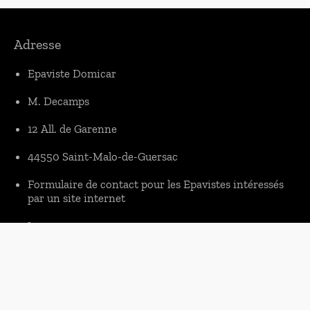
Adresse
Epaviste Domicar
M. Decamps
12 All. de Garenne
44550 Saint-Malo-de-Guersac
Formulaire de contact pour les Epavistes intéressés
par un site internet
Informations
Mentions légales
Sitemap
© 2023 Domicar