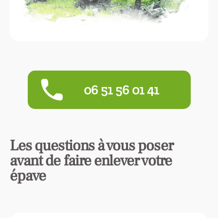
phone
‭06 51 56 01 41‬
Les questions à vous poser
avant de faire enlever votre
épave